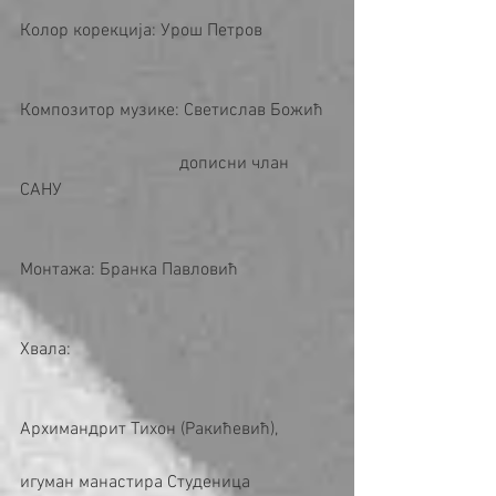
Колор корекција: Урош Петров
Композитор музике: Светислав Божић
                                    дописни члан 
САНУ
Монтажа: Бранка Павловић
Хвала:
Архимандрит Тихон (Ракићевић),
игуман манастира Студеница