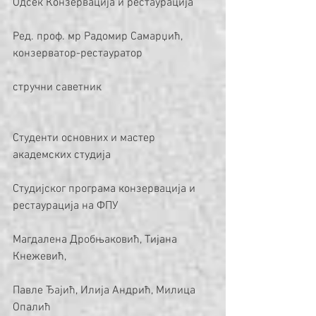
Одсек Конзервација и рестаурација
Ред. проф. мр Радомир Самарџић, 
конзерватор-рестауратор
стручни саветник
Студенти основних и мастер 
академских студија
Студијског програма конзервација и 
рестаурација на ФПУ
Магдалена Дробњаковић, Тијана 
Кнежевић,
Павле Ђајић, Илија Андрић, Милица 
Опалић