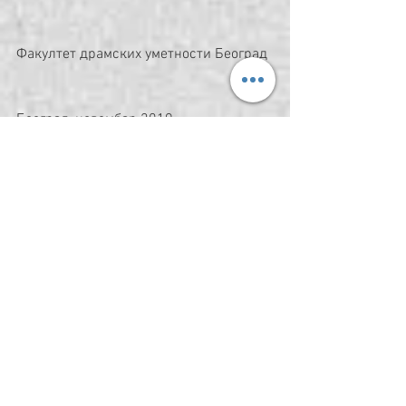
Факултет драмских уметности Београд
Београд, новембар 2019
Kommentare
Kommentar verfassen...