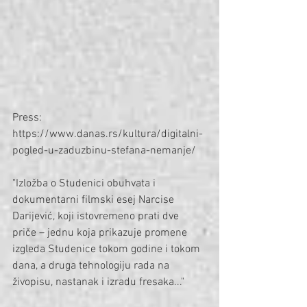
Press: 
https://www.danas.rs/kultura/digitalni-
pogled-u-zaduzbinu-stefana-nemanje/
"Izložba o Studenici obuhvata i 
dokumentarni filmski esej Narcise 
Darijević, koji istovremeno prati dve 
priče – jednu koja prikazuje promene 
izgleda Studenice tokom godine i tokom 
dana, a druga tehnologiju rada na 
živopisu, nastanak i izradu fresaka..."