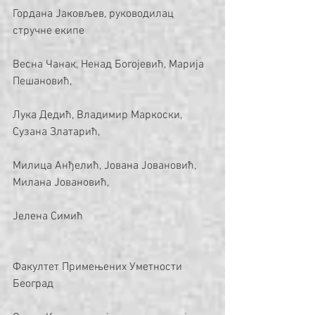
Гордана Јаковљев, руководилац 
стручне екипе
Весна Чанак, Ненад Богојевић, Марија 
Пешановић,
Лука Дедић, Владимир Маркоски, 
Сузана Златарић,
Милица Анђелић, Јована Јовановић, 
Милана Јовановић,
Jелена Симић
Факултет Примењених Уметности 
Београд