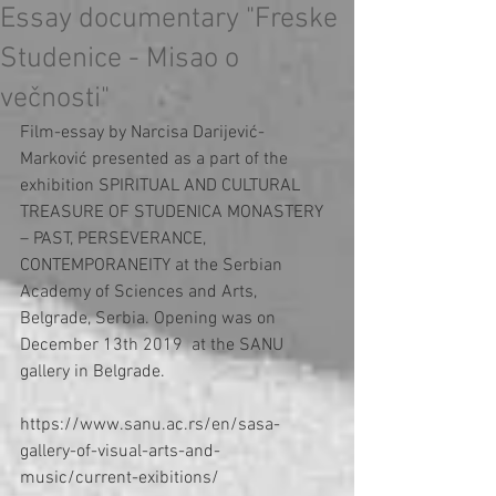
Essay documentary "Freske
Studenice - Misao o
večnosti"
Film-essay by Narcisa Darijević-
Marković presented as a part of the 
exhibition SPIRITUAL AND CULTURAL 
TREASURE OF STUDENICA MONASTERY 
– PAST, PERSEVERANCE, 
CONTEMPORANEITY at the Serbian 
Academy of Sciences and Arts, 
Belgrade, Serbia. Opening was on 
December 13th 2019  at the SANU 
gallery in Belgrade.
https://www.sanu.ac.rs/en/sasa-
gallery-of-visual-arts-and-
music/current-exibitions/