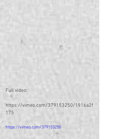
Full video:
https://vimeo.com/379153250/1916a2f
175 
https://vimeo.com/379153250