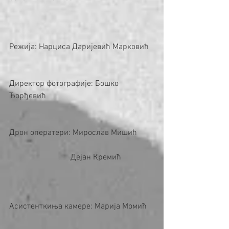
Режија: Нарциса Даријевић Марковић
Директор фотографије: Бошко 
Ђорђевић
Дрон оператери: Мирослав Мишић
                              Дејан Кремић
Асистенткиња камере: Марија Момић