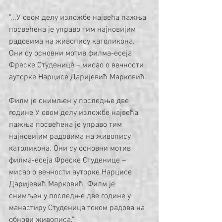
"...У овом делу изложбе највећа пажња 
посвећена је управо тим најновијим 
радовима на живопису католикона. 
Они су основни мотив филма-есеја 
Фреске Студенице – мисао о вечности 
ауторке Нарцисе Даријевић Марковић.
Филм је снимљен у последње две 
године У овом делу изложбе највећа 
пажња посвећена је управо тим 
најновијим радовима на живопису 
католикона. Они су основни мотив 
филма-есеја Фреске Студенице – 
мисао о вечности ауторке Нарцисе 
Даријевић Марковић. Филм је 
снимљен у последње две године у 
манастиру Студеница током радова на 
обнови живописа."