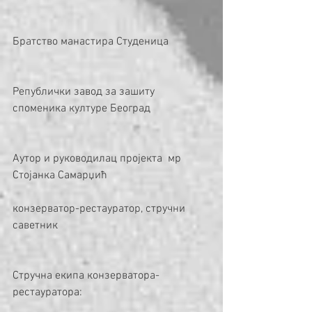
Братство манастира Студеница
Републички завод за зашиту 
споменика културе Београд
Аутор и руководилац пројекта  мр 
Стојанка Самарџић
конзерватор-рестауратор, стручни 
саветник
Стручна екипа конзерватора-
рестауратора: